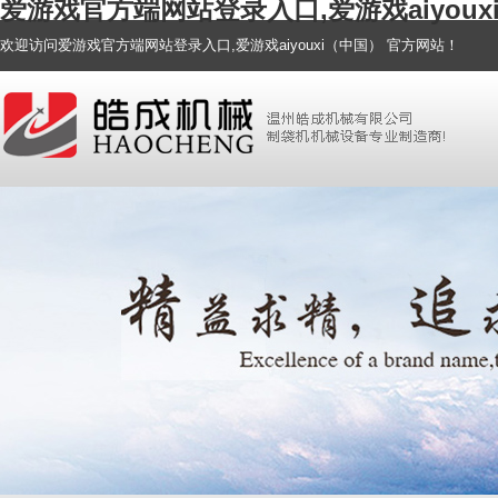
爱游戏官方端网站登录入口,爱游戏aiyoux
欢迎访问爱游戏官方端网站登录入口,爱游戏aiyouxi（中国） 官方网站！