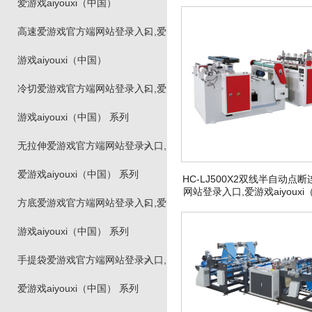
爱游戏aiyouxi（中国）
高速爱游戏官方端网站登录入口,爱
>
游戏aiyouxi（中国）
冷切爱游戏官方端网站登录入口,爱
>
游戏aiyouxi（中国） 系列
无拉伸爱游戏官方端网站登录入口,
>
爱游戏aiyouxi（中国） 系列
HC-LJ500X2双线半自动
网站登录入口,爱游戏aiyoux
方底爱游戏官方端网站登录入口,爱
>
游戏aiyouxi（中国） 系列
手提袋爱游戏官方端网站登录入口,
>
爱游戏aiyouxi（中国） 系列