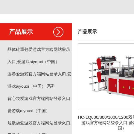
产品展示
产品展示
晶体硅重包爱游戏官方端网站登录
>
入口,爱游戏aiyouxi（中国）
连卷爱游戏官方端网站登录入口,爱
>
游戏aiyouxi（中国） 系列
背心袋爱游戏官方端网站登录入口,
>
爱游戏aiyouxi（中国）
HC-LQ600/800/1000/1
游戏官方端网站登录入口,爱游戏
垃圾袋爱游戏官方端网站登录入口,
>
国）