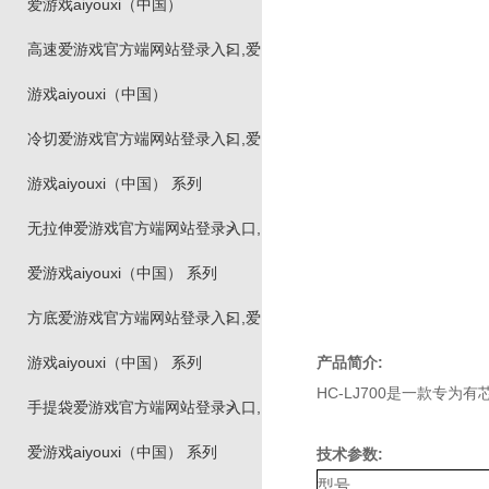
爱游戏aiyouxi（中国）
高速爱游戏官方端网站登录入口,爱
>
游戏aiyouxi（中国）
冷切爱游戏官方端网站登录入口,爱
>
游戏aiyouxi（中国） 系列
无拉伸爱游戏官方端网站登录入口,
>
爱游戏aiyouxi（中国） 系列
方底爱游戏官方端网站登录入口,爱
>
游戏aiyouxi（中国） 系列
产品简介:
HC-LJ700是一款专
手提袋爱游戏官方端网站登录入口,
>
爱游戏aiyouxi（中国） 系列
技术参数:
型号