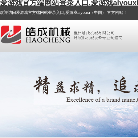
爱游戏官方端网站登录入口,爱游戏aiyoux
欢迎访问爱游戏官方端网站登录入口,爱游戏aiyouxi（中国） 官方网站！