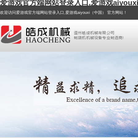
爱游戏官方端网站登录入口,爱游戏aiyoux
欢迎访问爱游戏官方端网站登录入口,爱游戏aiyouxi（中国） 官方网站！