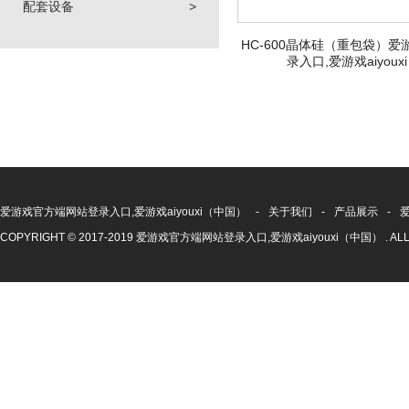
配套设备
>
HC-600晶体硅（重包袋）
录入口,爱游戏aiyou
爱游戏官方端网站登录入口,爱游戏aiyouxi（中国）
-
关于我们
-
产品展示
-
爱
COPYRIGHT © 2017-2019 爱游戏官方端网站登录入口,爱游戏aiyouxi（中国） . ALL