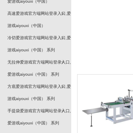
爱游戏aiyouxi（中国）
高速爱游戏官方端网站登录入口,爱
>
游戏aiyouxi（中国）
冷切爱游戏官方端网站登录入口,爱
>
游戏aiyouxi（中国） 系列
无拉伸爱游戏官方端网站登录入口,
>
爱游戏aiyouxi（中国） 系列
方底爱游戏官方端网站登录入口,爱
>
游戏aiyouxi（中国） 系列
手提袋爱游戏官方端网站登录入口,
>
爱游戏aiyouxi（中国） 系列