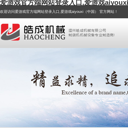
爱游戏官方端网站登录入口,爱游戏aiyoux
欢迎访问爱游戏官方端网站登录入口,爱游戏aiyouxi（中国） 官方网站！