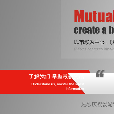
了解我们·掌握最新资讯
Understand us, master the latest
information
热烈庆祝爱游戏
产品分类
/ PRODUCT