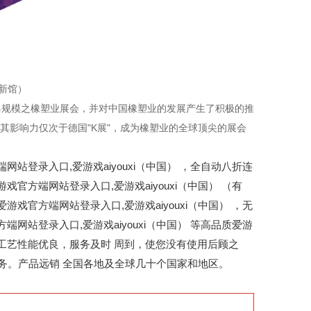
新馆）
亚洲具规模之橡塑业展会，并对中国橡塑业的发展产生了积极的推
公认其影响力仅次于德国"K展"，成为橡塑业的全球顶尖的展会
网站登录入口,爱游戏aiyouxi（中国） ，全自动八折连
戏官方端网站登录入口,爱游戏aiyouxi（中国） （有
游戏官方端网站登录入口,爱游戏aiyouxi（中国） ，无
端网站登录入口,爱游戏aiyouxi（中国） 等高品质爱游
湛，工艺性能优良，服务及时 周到，使您没有使用后顾之
务。产品远销 全国各地及全球几十个国家和地区。