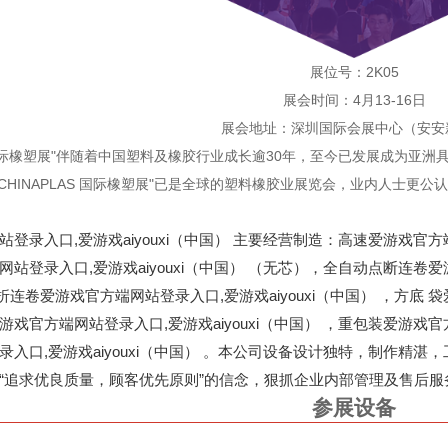
展位号：2K05
展会时间：4月13-16日
展会地址：深圳国际会展中心（安安
AS 国际橡塑展"伴随着中国塑料及橡胶行业成长逾30年，至今已发展成为
CHINAPLAS 国际橡塑展"已是全球的塑料橡胶业展览会，业内人士更
登录入口,爱游戏aiyouxi（中国） 主要经营制造：高速爱游戏官方端
站登录入口,爱游戏aiyouxi（中国） （无芯），全自动点断连卷爱游
连卷爱游戏官方端网站登录入口,爱游戏aiyouxi（中国） ，方底 袋爱
戏官方端网站登录入口,爱游戏aiyouxi（中国） ，重包装爱游戏官方
录入口,爱游戏aiyouxi（中国） 。本公司设备设计独特，制作精
“追求优良质量，顾客优先原则”的信念，狠抓企业内部管理及售后服
参展设备