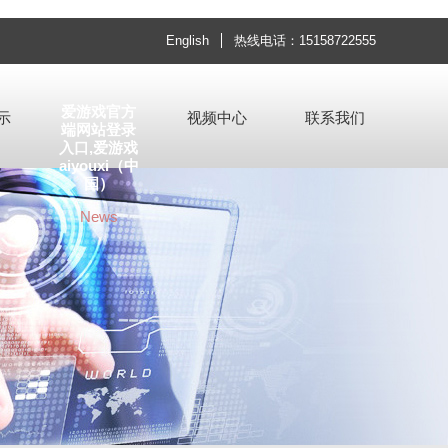
English
热线电话：15158722555
爱游戏官方
示
视频中心
联系我们
端网站登录
入口,爱游戏
aiyouxi（中
国）
News